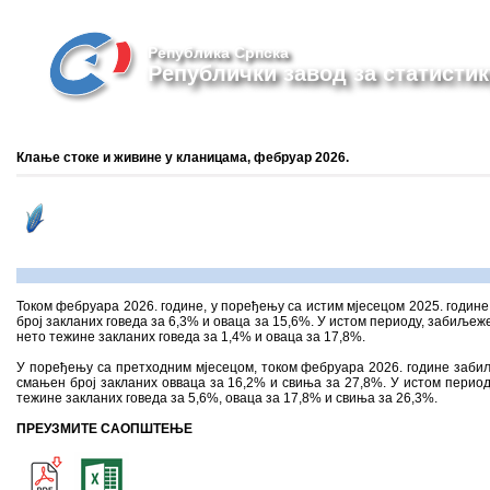
Република Српска
Републички завод за статистик
Клање стоке и живине у кланицама, фебруар 2026.
Током фебруара 2026. године, у поређењу са истим мјесецом 2025. године
број закланих говеда за 6,3% и оваца за 15,6%. У истом периоду, забиље
нето тежине закланих говеда за 1,4% и оваца за 17,8%.
У поређењу са претходним мјесецом, током фебруара 2026. године забиљ
смањен број закланих овваца за 16,2% и свиња за 27,8%. У истом перио
тежине закланих говеда за 5,6%, оваца за 17,8% и свиња за 26,3%.
ПРЕУЗМИТЕ САОПШТЕЊЕ