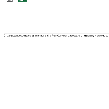
Страница преузета са званичног сајта Републичког завода за статистику - www.rzs.r