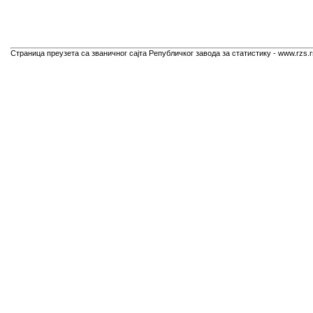
Страница преузета са званичног сајта Републичког завода за статистику - www.rzs.r