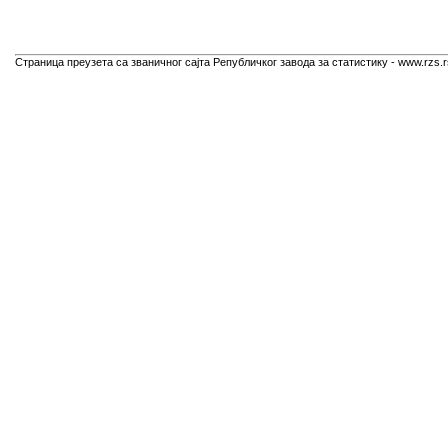
Страница преузета са званичног сајта Републичког завода за статистику - www.rzs.r