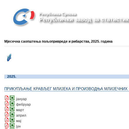
Република Српска
Републички завод за статистик
Мјесечна саопштења пољопривреде и рибарства, 2025. година
2025.
ПРИКУПЉАЊЕ КРАВЉЕГ МЛИЈЕКА И ПРОИЗВОДЊА МЛИЈЕЧНИХ
јануар
фебруар
март
април
мај
јун