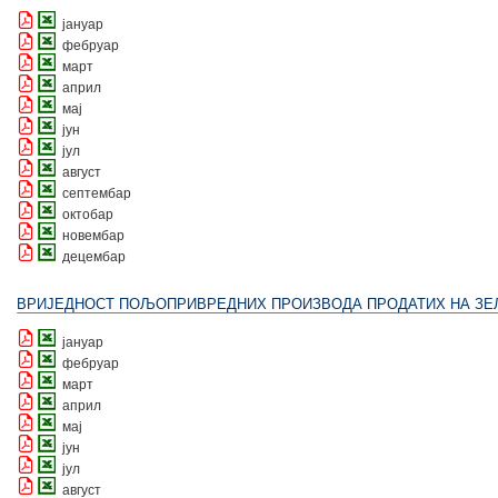
јануар
фебруар
март
април
мај
јун
јул
август
септембар
октобар
новембар
децембар
ВРИЈЕДНОСТ ПОЉОПРИВРЕДНИХ ПРОИЗВОДА ПРОДАТИХ НА ЗЕ
јануар
фебруар
март
април
мај
јун
јул
август