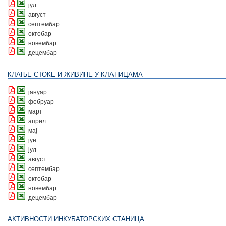
јул
август
септембар
октобар
новембар
децембар
КЛАЊЕ СТОКЕ И ЖИВИНЕ У КЛАНИЦАМА
јануар
фебруар
март
април
мај
јун
јул
август
септембар
октобар
новембар
децембар
АКТИВНОСТИ ИНКУБАТОРСКИХ СТАНИЦА