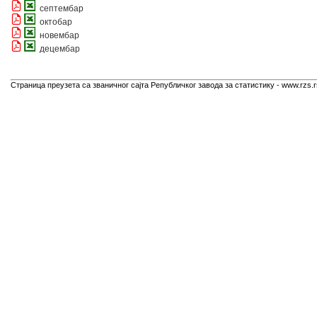
септембар
октобар
новембар
децембар
Страница преузета са званичног сајта Републичког завода за статистику - www.rzs.r