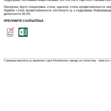
подручјима Пословање некретнинама, 114 149 KM и Умјетност, забава и ре
Просјечна бруто оперативна стопа, односно стопа профитабилности нефи
Највеће стопе профитабилности постигнуте су у подручјима Информациј
дјелатности 36,4%.
ПРЕУЗМИТЕ САОПШТЕЊЕ
Страница преузета са званичног сајта Републичког завода за статистику - www.rzs.r