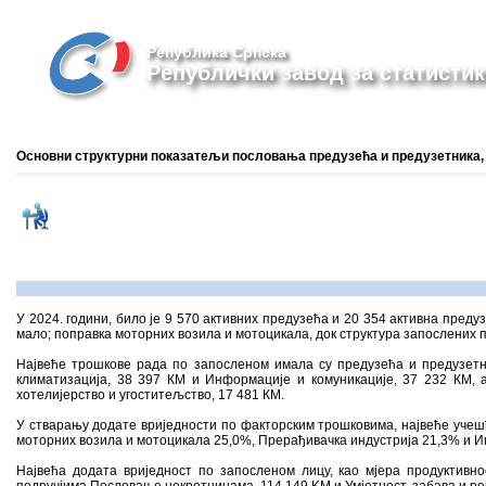
Република Српска
Републички завод за статистик
Основни структурни показатељи пословања предузећа и предузетника, 
У 2024. години, било је 9 570 активних предузећа и 20 354 активна предуз
мало; поправка моторних возила и мотоцикала, док структура запослених п
Највеће трошкове рада по запосленом имала су предузећа и предузетн
климатизација, 38 397 КМ и Информације и комуникације, 37 232 КМ, 
хотелијерство и угоститељство, 17 481 КМ.
У стварању додате вриједности по факторским трошковима, највеће учешћ
моторних возила и мотоцикала 25,0%, Прерађивачка индустрија 21,3% и И
Највећа додата вриједност по запосленом лицу, као мјера продуктивно