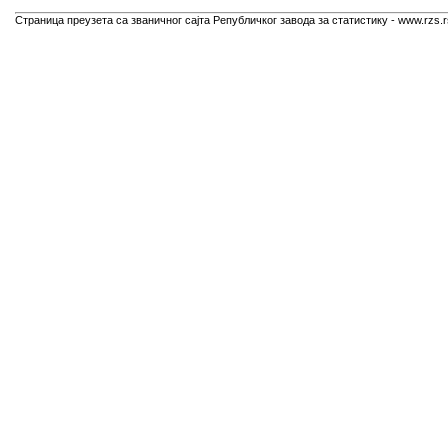
Страница преузета са званичног сајта Републичког завода за статистику - www.rzs.r