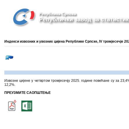
Република Српска
Републички завод за статистик
Индекси извозних и увозних цијена Републике Српске, IV тромјесечје 20
Извозне цијене у четвртом тромјесечју 2025. године повећане су за 23,4
12,2%.
ПРЕУЗМИТЕ САОПШТЕЊЕ