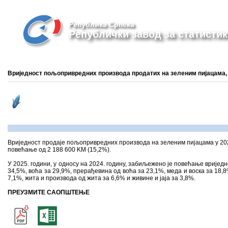
Република Српска
Републички завод за статистик
Вриједност пољопривредних производа продатих на зеленим пијацама, 
Вриједност продаjе пољопривредних производа на зеленим пијацама у 202
повећање од 2 188 600 KМ (15,2%).
У 2025. години, у односу на 2024. годину, забиљежено је повећање вријед
34,5%, воћа за 29,9%, прерађевина од воћа за 23,1%, меда и воска за 18,8
7,1%, жита и производа од жита за 6,6% и живине и јаја за 3,8%.
ПРЕУЗМИТЕ САОПШТЕЊЕ