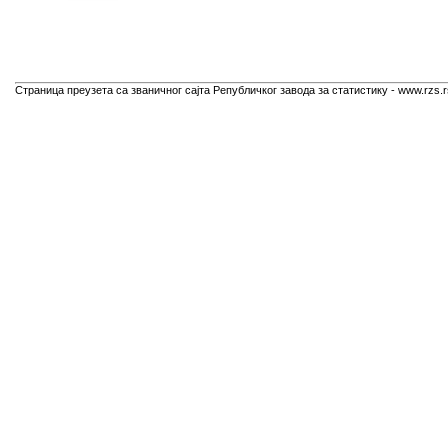
Страница преузета са званичног сајта Републичког завода за статистику - www.rzs.r