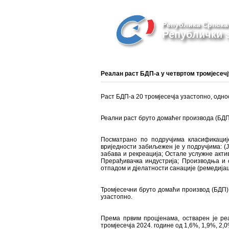
Република Српска
Републички з
Реалан раст БДП-а у четвртом тромјесечј
Раст БДП-а 20 тромјесечја узастопно, одно
Реални раст бруто домаћег производа (БДП) 
Посматрано по подручјима класификације
вриједности забиљежен је у подручјима: (J
забава и рекреација; Остале услужне акти
Прерађивачка индустрија; Производња и 
отпадом и дјелатности санације (ремедијац
Тромјесечни бруто домаћи производ (БДП)
узастопно.
Према првим процјенама, остварен је реа
тромјесечја 2024. године од 1,6%, 1,9%, 2,0