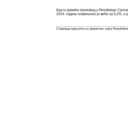
Бруто домаћи производ у Републици Српској
2024. годину номинално је већи за 6,2%, а 
Страница преузета са званичног сајта Републичко