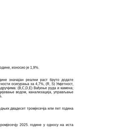
одине, износио је 1,9%.
одине значајан реални раст бруто додате
ности осигурања за 4,7%, (R, S) Умјетност,
дручјима: (B,C,D,E) Вађење руда и камена;
дијевање водом, канализација, управљање
%.
дњих двадесет тромјесечја или пет година
ромјесечју 2025. године у односу на иста