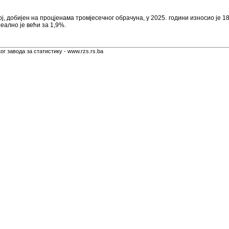
, добијен на процјенама тромјесечног обрачуна, у 2025. години износио је 1
реално је већи за 1,9%.
г завода за статистику - www.rzs.rs.ba