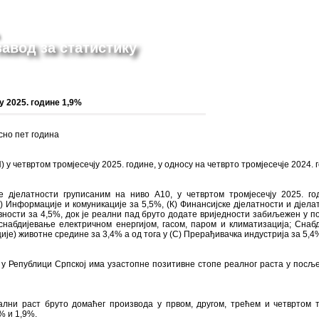
авод за статистику
у 2025. године 1,9%
сно пет година
у четвртом тромјесечју 2025. године, у односу на четврто тромјесечје 2024. г
 дјелатности груписаним на ниво А10, у четвртом тромјесечју 2025. г
) Информације и комуникације за 5,5%, (К) Финансијске дјелатности и дјелат
вности за 4,5%, док је реални пад бруто додате вриједности забиљежен у по
снабдијевање електричном енергијом, гасом, паром и климатизација; Снаб
ије) животне средине за 3,4% а од тога у (C) Прерађивачка индустрија за 5,4
 у Републици Српској има узастопне позитивне стопе реалног раста у посље
лни раст бруто домаћег производа у првом, другом, трећем и четвртом т
% и 1,9%.