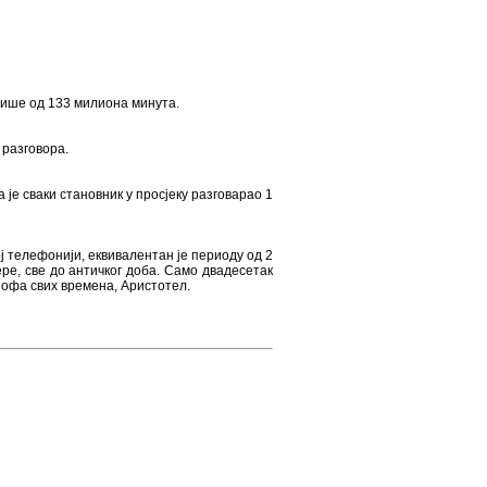
 више од 133 милиона минута.
 разговора.
 је сваки становник у просјеку разговарао 1
ј телефонији, еквивалентан је периоду од 2
 ере, све до античког доба. Само двадесетак
озофа свих времена, Аристотел.