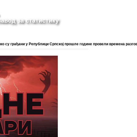
авод за статистику
ико су грађани у Републици Српској прошле године провели времена разг