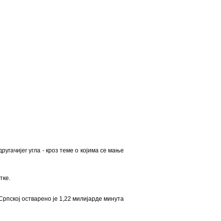
угачијег угла - кроз теме о којима се мање
тке.
рпској остварено је 1,22 милијарде минута