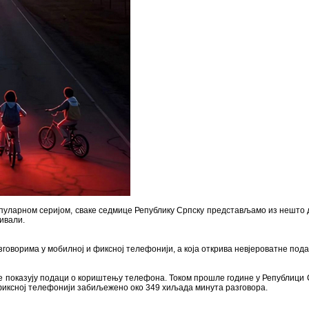
пуларном серијом, сваке седмице Републику Српску представљамо из нешто др
кивали.
говорима у мобилној и фиксној телефонији, а која открива невјероватне пода
ље показују подаци о кориштењу телефона. Током прошле године у Републици С
у фиксној телефонији забиљежено око 349 хиљада минута разговора.