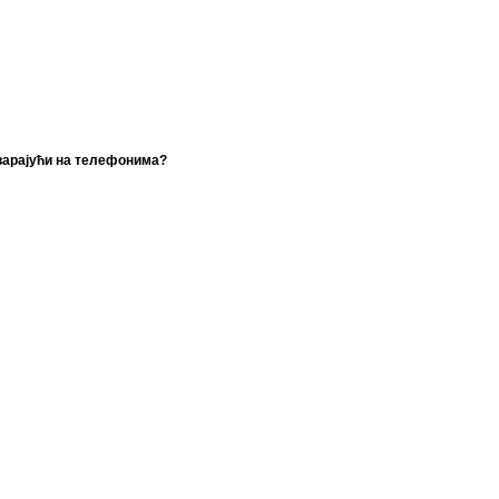
оварајући на телефонима?