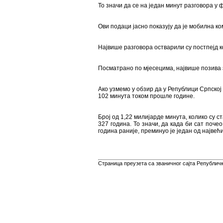
То значи да се на један минут разговора у
Ови подаци јасно показују да је мобилна 
Највише разговора остварили су постпејд к
Посматрано по мјесецима, највише позива з
Ако узмемо у обзир да у Републици Српској 
102 минута током прошле године.
Број од 1,22 милијарде минута, колико су 
327 година. То значи, да када би сат почео
година раније, преминуо је један од најве
Страница преузета са званичног сајта Републичко