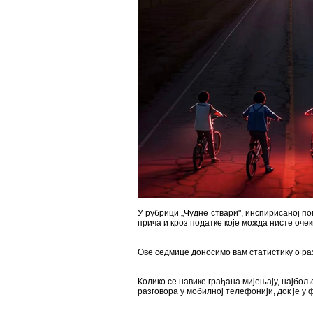
У рубрици „Чудне ствари", инспирисаној по
прича и кроз податке које можда нисте оче
Ове седмице доносимо вам статистику о раз
Колико се навике грађана мијењају, најбо
разговора у мобилној телефонији, док је 