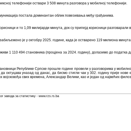
 фиксној телефонији оствари 3 508 минута разговора у мобилној телефонији.
комуникација постала доминантан облик повезивања међу грађанима.
орисници и то 1,09 милијарди минута, док су припејд корисници разговарали
абиљежено је у октобру 2025. године, када је остварено 119 милиона минута
живи 1 110 494 становника (процјена за 2024. годину), долазимо до податка да
становници Републике Српске прошле године провели у разговорима у мобилно
 да октуцава уназад од данас, да бисмо стигли чак у 302. годину прије нове
ћих војсковођа свих времена, Александар Велики, као и један од највећих фил
г завода за статистику - www.rzs.rs.ba