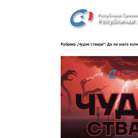
Република Српска
Републички з
Рубрика „Чудне ствари“: Да ли знате кол