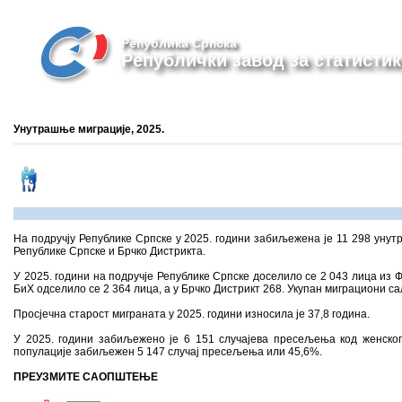
Република Српска
Републички завод за статистик
Унутрашње миграције, 2025.
На подручју Републике Српске у 2025. години забиљежена је 11 298 унут
Републике Српске и Брчко Дистрикта.
У 2025. години на подручјe Републике Српске доселило се 2 043 лица из 
БиХ одселило се 2 364 лица, а у Брчко Дистрикт 268. Укупан миграциони сал
Просјечна старост миграната у 2025. години износила је 37,8 година.
У 2025. години забиљежено је 6 151 случајева пресељења код женског 
популације забиљежен 5 147 случај пресељења или 45,6%.
ПРЕУЗМИТЕ САОПШТЕЊЕ