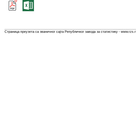
Страница преузета са званичног сајта Републичког завода за статистику - www.rzs.r