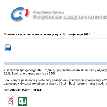
Република Српска
Републички завод за статистик
Поштанске и телекомуникационе услуге, IV тромјесечје 2025.
У четвртом тромјесечју 2025. године, број писмоносних пошиљки у односу
6,2%. Број телеграма мањи је за 9,5%.
Број минута разговора у мобилној телефонији у четвртом тромјесечју 2025
разговора у фиксној телефонији мањи за 9,1%. Број претплатника у мобилно
ПРЕУЗМИТЕ САОПШТЕЊЕ