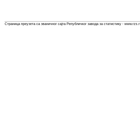
Страница преузета са званичног сајта Републичког завода за статистику - www.rzs.r