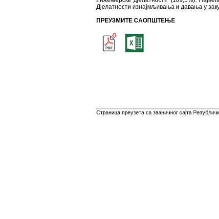
инжењерске дјелатности (109,5%). Највећ
Дјелатности изнајмљивања и давања у закуп
ПРЕУЗМИТЕ САОПШТЕЊЕ
Страница преузета са званичног сајта Републичко