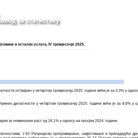
авод за статистику
овине и осталих услуга, IV тромјесечје 2025.
тности остварен у четвртом тромјесечју 2025. године већи је за 3,3% у однос
ужних дјелатности у четвртом тромјесечју 2025. године већи је за 8,6% у о
рио је номинални раст од 16,1% у односу на просјек 2024. године.
латностима: J 62 Рачунарско програмирање, савјетовање и припадајуће дје