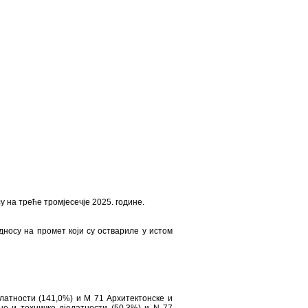
у на треће тромјесечје 2025. године.
дносу на промет који су оствариле у истом
латности (141,0%) и M 71 Архитектонске и