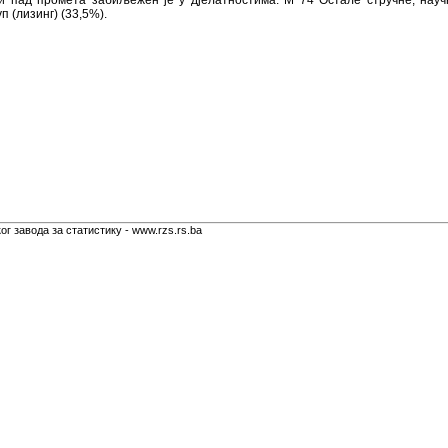
и пад промета забиљежен је у дјелатностима: М 74 Остале стручне, науч
 (лизинг) (33,5%).
г завода за статистику - www.rzs.rs.ba