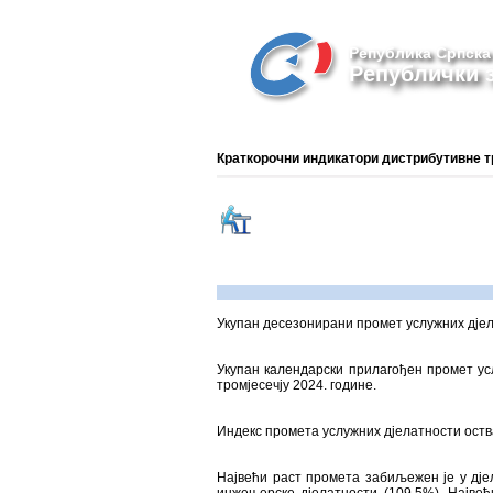
Република Српска
Републички з
Краткорочни индикатори дистрибутивне трг
Укупан десезонирани промет услужних дјела
Укупан календарски прилагођен промет усл
тромјесечју 2024. године.
Индекс промета услужних дјелатности оства
Највећи раст промета забиљежен је у дје