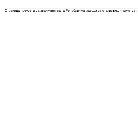
Страница преузета са званичног сајта Републичког завода за статистику - www.rzs.r