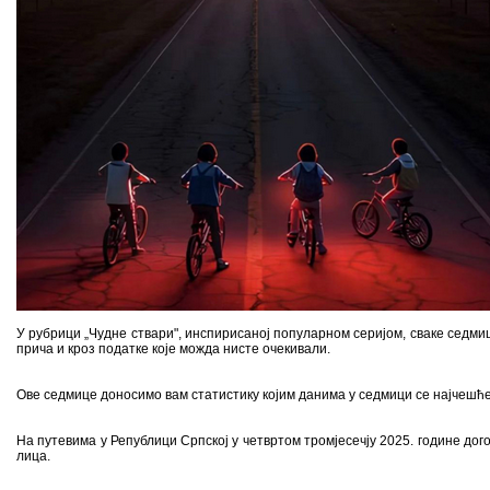
У рубрици „Чудне ствари", инспирисаној популарном серијом, сваке седмиц
прича и кроз податке које можда нисте очекивали.
Ове седмице доносимо вам статистику којим данима у седмици се најчешће
На путевима у Републици Српској у четвртом тромјесечју 2025. године дого
лица.