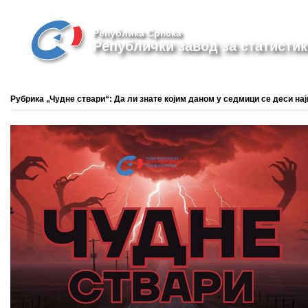
Република Српска
Републички завод за статистик
Рубрика „Чудне ствари“: Да ли знате којим даном у седмици се деси на