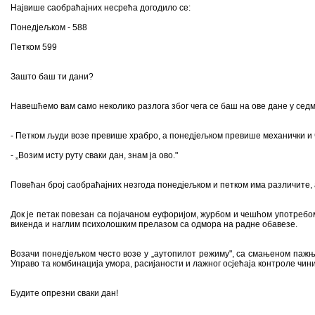
Највише саобраћајних несрећа догодило се:
Понедјељком - 588
Петком 599
Зашто баш ти дани?
Навешћемо вам само неколико разлога због чега се баш на ове дане у сед
- Петком људи возе превише храбро, а понедјељком превише механички и че
- „Возим исту руту сваки дан, знам ја ово."
Повећан број саобраћајних незгода понедјељком и петком има различите, 
Док је петак повезан са појачаном еуфоријом, журбом и чешћом употреб
викенда и наглим психолошким прелазом са одмора на радне обавезе.
Возачи понедјељком често возе у „аутопилот режиму", са смањеном пажњо
Управо та комбинација умора, расијаности и лажног осјећаја контроле чини
Будите опрезни сваки дан!