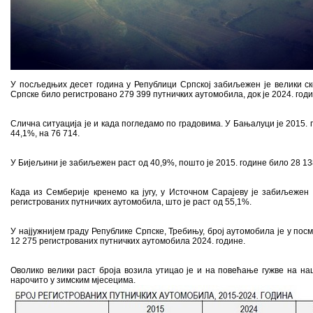
У посљедњих десет година у Републици Српској забиљежен је велики ско
Српске било регистровано 279 399 путничких аутомобила, док је 2024. годин
Слична ситуација је и када погледамо по градовима. У Бањалуци је 2015.
44,1%, на 76 714.
У Бијељини је забиљежен раст од 40,9%, пошто је 2015. године било 28 13
Када из Семберије кренемо ка југу, у Источном Сарајеву је забиљежен 
регистрованих путничких аутомобила, што је раст од 55,1%.
У најјужнијем граду Републике Српске, Требињу, број аутомобила је у пос
12 275 регистрованих путничких аутомобила 2024. године.
Оволико велики раст броја возила утицао је и на повећање гужве на на
нарочито у зимским мјесецима.