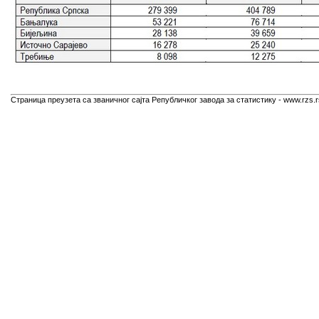
Страница преузета са званичног сајта Републичког завода за статистику - www.rzs.r