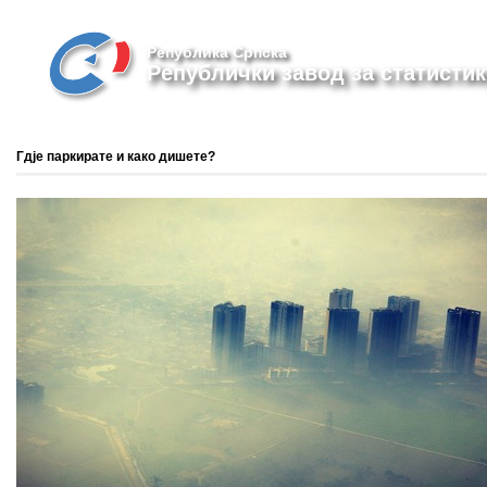
Република Српска
Републички завод за статистик
Гдје паркирате и како дишете?