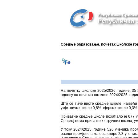
Република Српска
Републички з
Средње образовање, почетак школске годи
На почетку школске 2025/2026. године, 35
односу на почетак школске 2024/2025. годин
Што се тиче врсте средње школе, највећи 
умјетничке школе 0,8%, вјерске школе 0,3%,
Приватне средње школе похађало је 677 уч
Српској нема приватних стручних школа, ум
У току 2024/2025. године 526 ученика про
разлог промјене школе за скоро 2/3 ученик