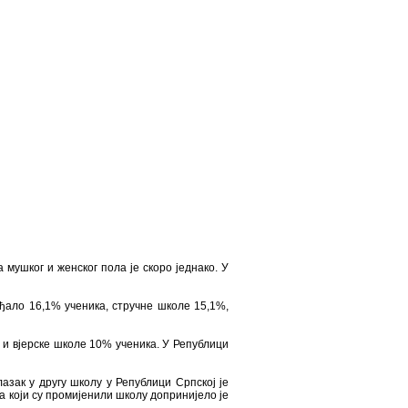
мушког и женског пола је скоро једнако. У
ађало 16,1% ученика, стручнe школe 15,1%,
 и вјерске школе 10% ученика. У Републици
азак у другу школу у Републици Српској је
а који су промијенили школу допринијело је