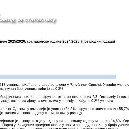
авод за статистику
не 2025/2026, крај школске године 2024/2025. (претходни подаци)
 217 ученика похађало је средње школе у Републици Српској. Учешће ученика 
е, укупан број ученика већи је за 0,3%.
број ученика похађао је стручне техничке школе, њих 2/3. Гимназију је пох
 док је школе за дјецу са сметњама у развоју похађало 0,2% ученика.
еника. Од тога, у гимназије је уписано 34,3%, стручне техничке школе 55,7%
јетничких и школа за дјецу са сметњама у развоју.
мијенилo je школу, што је у односу на претходну годину мање за 14,6%. Одл
а. Поред уобичајених промјена школе у првом разреду, повећању броја ученик