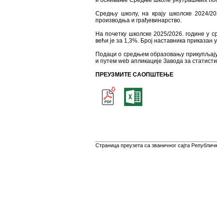
и оснивање Средње школе унутрашњих посло
Средњу школу, на крају школске 2024/20
производња и грађевинарство.
На почетку школске 2025/2026. године у с
већи је за 1,3%. Број наставника приказан
Подаци о средњем образовању прикупљају 
и путем web апликације Завода за статист
ПРЕУЗМИТЕ САОПШТЕЊЕ
Страница преузета са званичног сајта Републичко