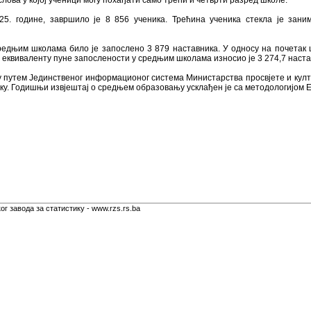
ва у којој ученици могу похађати само трећи и четврти разред школе.
25. године, завршило је 8 856 ученика. Трећина ученика стекла је за
редњим школама било је запослено 3 879 наставника. У односу на почетак 
 у еквиваленту пуне запослености у средњим школама износио је 3 274,7 наста
путем Јединственог информационог система Министарства просвјете и култ
ику. Годишњи извјештај о средњем образовању усклађен је са методологијо
г завода за статистику - www.rzs.rs.ba