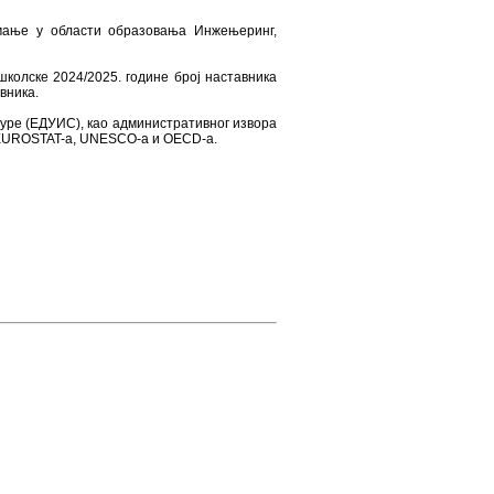
нимање у области образовања Инжењеринг,
школске 2024/2025. године број наставника
вника.
уре (ЕДУИС), као административног извора
м EUROSTAT-а, UNESCO-a и OECD-a.