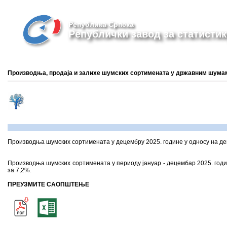
Република Српска
Републички завод за статистик
Производња, продаја и залихе шумских сортимената у државним шумам
Производња шумских сортимената у децембру 2025. године у односу на дец
Производња шумских сортимената у периоду јануар - децембар 2025. годин
за 7,2%.
ПРЕУЗМИТЕ САОПШТЕЊЕ