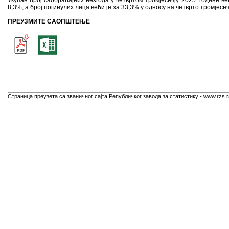
Укупан број саобраћајних незгода у четвртом тромјесечју 2025. године ве
8,3%, а број погинулих лица већи је за 33,3% у односу на четврто тромјесеч
ПРЕУЗМИТЕ САОПШТЕЊЕ
Страница преузета са званичног сајта Републичког завода за статистику - www.rzs.r