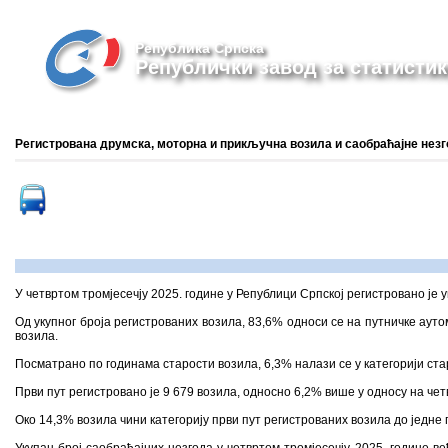
Република Српска
Републички завод за статистик
Регистрована друмска, моторна и прикључна возила и саобраћајне незгод
У четвртом тромјесечју 2025. године у Републици Српској регистровано је 
Од укупног броја регистрованих возила, 83,6% односи се на путничке ауто
возила.
Посматрано по годинама старости возила, 6,3% налази се у категорији старо
Први пут регистровано је 9 679 возила, односно 6,2% више у односу на чет
Oко 14,3% возила чини категорију први пут регистрованих возила до једне 