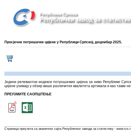
Република Српска
Републички завод за статистик
Просјечне потрошачке цијене у Републици Српској, децембар 2025.
Једини релевантни индекси потрошачких цијена за ниво Републике Српск
цијене узимају у обзир више различитих квалитета артикала и као такве н
ПРЕУЗМИТЕ САОПШТЕЊЕ
Страница преузета са званичног сајта Републичког завода за статистику - www.rzs.r