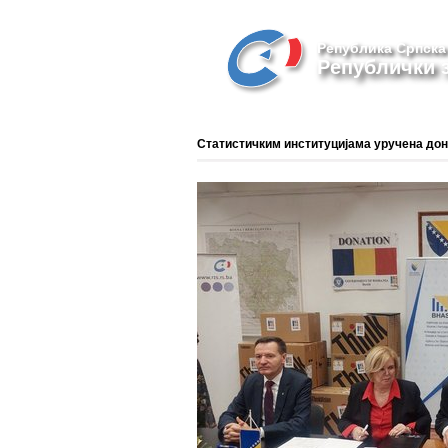
Република Српска
Републички з
Статистичким институцијама уручена дон