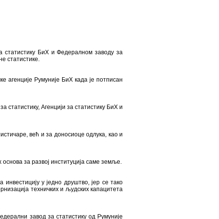
за статистику БиХ и Федералном заводу за
е статистике.
ке агенције Румуније БиХ када је потписан
а статистику, Агенцији за статистику БиХ и
тистичаре, већ и за доносиоце одлука, као и
х основа за развој институција саме земље.
 инвестицију у једно друштво, јер се тако
ернизација техничких и људских капацитета
Федерални завод за статистику од Румуније