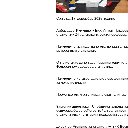
Сриједа, 17. децембар 2025. године
Амбасадор Румуније у БиХ Антон Пакурецу
статистику 24 рачунара високих перформа
Пакурецу је истакао да је ова донација н
меморандум о сарадњи.
Он је истакао да је тада Румунија одлучил
Федералном заводу за статистику.
Пакурецу је истакао да је циљ ове донације
за локалне власти.
Према његовим ријечима, на овај начин жел
Замјеник директора Републичког завода за
осигурава боље вођење, већа транспарентн
статистичких институција подразумијева и
Директор Агенције за статистику БиХ Весн