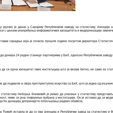
 уручио је данас у Сарајеву Републичком заводу за статистику, Агенцији 
нси с циљем унапређења информатичких капацитета и модернизације званичн
аставак сарадње која је почела прошле године посјетом директора Статистич
а да донира 24 радне станице партнерима у БиХ, односно Републичком заводу з
 да се ојача капацитет ових институција што је веома битно, не само за ста
е да подијеле и своја претприступна искуства са БиХ, што је једна од кључни
 статистику Небојша Кнежевић је рекао да улагање у статистику представља
ост, чиме се јача повјерење грађана у институције. Он је истакао да се мод
 да ће донација допринијети побољшању радних обавеза.
а Ћужић истакла је да су ова агенција и Републички завод за статистику и 