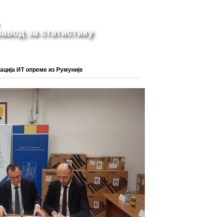
авод за статистику
ација ИТ опреме из Румуније