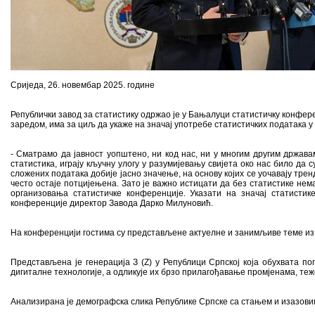
Сриједа, 26. новембар 2025. године
Републички завод за статистику одржао је у Бањалуци статистичку конфере
заредом, има за циљ да укаже на значај употребе статистичких података у
- Сматрамо да јавност уопштено, ни код нас, ни у многим другим држава
статистика, играју кључну улогу у разумијевању свијета око нас било да 
сложених података добије јасно значење, на основу којих се уочавају трен
често остаје потцијењена. Зато је важно истицати да без статистике нем
организовања статистичке конференције. Указати на значај статистик
конференције директор Завода Дарко Милуновић.
На конференцији гостима су представљене актуелне и занимљиве теме из
Представљена је генерација З (Z) у Републици Српској која обухвата по
дигиталне технологије, а одликује их брзо прилагођавање промјенама, теж
Анализирана је демографска слика Републике Српске са стањем и изазовима