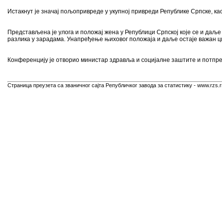
Истакнут је значај пољопривреде у укупној привреди Републике Српске, ка
Представљена је улога и положај жена у Републици Српској које се и даље
разлика у зарадама. Унапређење њиховог положаја и даље остаје важан ц
Конференцију је отворио министар здравља и социјалне заштите и потпр
Страница преузета са званичног сајта Републичког завода за статистику - www.rzs.r