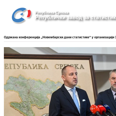
Република Српска
Републички завод за статистик
Одржана конференција „Новембарски дани статистике“ у организацији