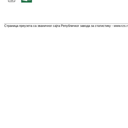
Страница преузета са званичног сајта Републичког завода за статистику - www.rzs.r