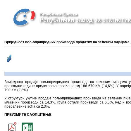
Република Српска
Републички завод за статистик
Вриједност пољопривредних производа продатих на зеленим пијацама, 
Вриједност продаjе пољопривредних производа на зеленим пијацама у 
претходне године представља повећање од 186 670 KМ (14,6%). У поређењ
790 КМ (2,3%).
У структури укупне продаје пољопривредних производа на зеленим пијаца
млијечни производи са 14,3%, група остали производи са 6,5%, мед и вос
прерађевине воћа са 2,3%.
ПРЕУЗМИТЕ САОПШТЕЊЕ