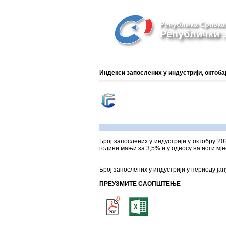
Република Српска
Републички з
Индекси запослених у индустрији, октоба
Број запослених у индустрији у октобру 20
години мањи за 3,5% и у односу на исти мј
Број запослених у индустрији у периоду ја
ПРЕУЗМИТЕ САОПШТЕЊЕ