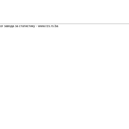
г завода за статистику - www.rzs.rs.ba