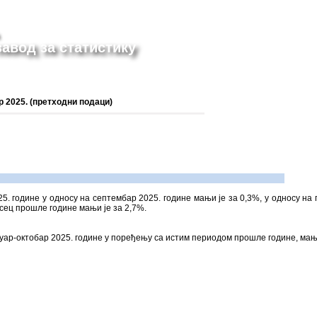
авод за статистику
р 2025. (претходни подаци)
25. године у односу на септембар 2025. године мањи је за 0,3%, у односу на 
есец прошле године мањи је за 2,7%.
нуар-октобар 2025. године у поређењу са истим периодом прошле године, мањи