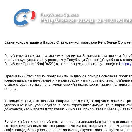
Република Српска
Републички завод за статистик
Јавне консултације о Нацрту Статистичког програма Републике Српске 
Републички завод за статистику у складу са Законом о статистици Репу
планирању и управљању развојем у Републици Српској („Службени гласник
Републике Српске" број 94/21) отвара процес јавних консултација о
Нацрту 
Предметни Статистички програм има за циљ да осигура основу за произво
корисницима на неутралан и непристрасан начин, статистичко праћење по
стање ствари, те да у пуној мјери омогући право корисницима на присту
подаци.
У складу са тим, Статистички програм поред уводног дијела садржи и стр
унутрашње и међусобне усклађености стратешког документа, оквирни фи
документа, као и преглед стратешких циљева, приоритета и мјера у Стати
Будући да Завод као републичка управна организација и надлежни орган 
са корисницима података, социоекономским партнерима и широм јавношћ
своје примједбе и сугестије на предложени документ доставе путем мејла