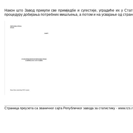
Након што Завод прикупи све примједбе и сугестије, уградиће их у Стат
процедуру добијања потребних мишљења, а потом и на усвајање од стран
Страница преузета са званичног сајта Републичког завода за статистику - www.rzs.r