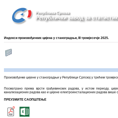
Република Српска
Републички завод за статистик
Индекси произвођачких цијена у станоградњи, III тромјесечје 2025.
Произвођачке цијене у станоградњи у Републици Српској у трећем тромјесеч
Посматрано према врсти грађевинских радова, у истом периоду, циј
канализационих радова као и цијене електроинсталационих радова више су
ПРЕУЗМИТЕ САОПШТЕЊЕ