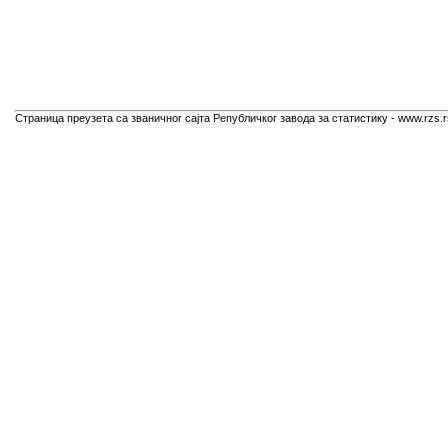
Страница преузета са званичног сајта Републичког завода за статистику - www.rzs.r