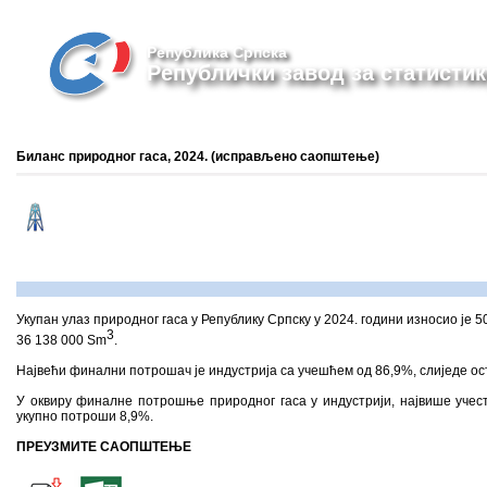
Република Српска
Републички завод за статистик
Биланс природног гаса, 2024. (исправљено саопштење)
Укупан улаз природног гаса у Републику Српску у 2024. години износио је 
3
36 138 000 Sm
.
Највећи финални потрошач је индустрија са учешћем од 86,9%, слиједе ос
У оквиру финалне потрошње природног гаса у индустрији, највише учест
укупно потроши 8,9%.
ПРЕУЗМИТЕ САОПШТЕЊЕ