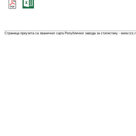
Страница преузета са званичног сајта Републичког завода за статистику - www.rzs.r