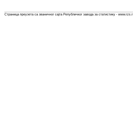
Страница преузета са званичног сајта Републичког завода за статистику - www.rzs.r