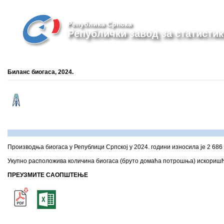
Република Српска
Републички завод за статистик
Биланс биогаса, 2024.
Производња биогаса у Републици Српској у 2024. години износила је 2 686
Укупно расположива количина биогаса (бруто домаћа потрошња) искоришће
ПРЕУЗМИТЕ САОПШТЕЊЕ