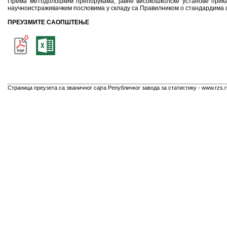
Према методолошким препорукама, јавне високошколске установе приказ
научноистраживачким пословима у складу са Правилником о стандардима
ПРЕУЗМИТЕ САОПШТЕЊЕ
Страница преузета са званичног сајта Републичког завода за статистику - www.rzs.r