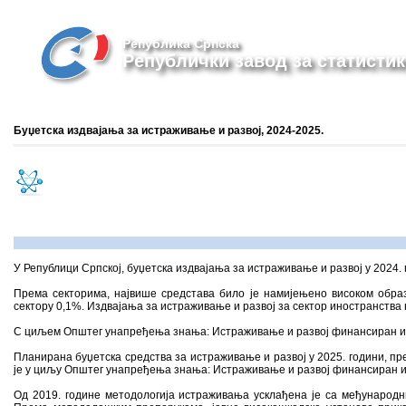
Република Српска
Републички завод за статистик
Буџетска издвајања за истраживање и развој, 2024-2025.
У Републици Српској, буџетска издвајања за истраживање и развој у 2024. 
Према секторима, највише средстава било је намијењено високом обра
сектору 0,1%. Издвајања за истраживање и развој за сектор иностранства 
С циљем Општег унапређења знања: Истраживање и развој финансиран из 
Планирана буџетска средства за истраживање и развој у 2025. години, пр
је у циљу Општег унапређења знања: Истраживање и развој финансиран 
Од 2019. године методологија истраживања усклађена је са међународн