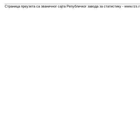
Страница преузета са званичног сајта Републичког завода за статистику - www.rzs.r