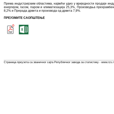
Према индустријским областима, највећи удио у вриједности продаје ин
енергијом, гасом, паром и климатизација 25,3%, Производњa прехрамбе
8,2% и Прерадa дрвета и производа од дрвета 7,9%.
ПРЕУЗМИТЕ САОПШТЕЊЕ
Страница преузета са званичног сајта Републичког завода за статистику - www.rzs.r