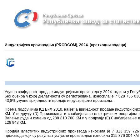
Република Српска
Републички завод за статистик
Индустријска производња (PRODCOM), 2024. (претходни подаци)
Укупна вриједност продаје индустријских производа у 2024. години у Репу
без обзира у којој дјелатности су регистрована, износила је 7 628 736 0
43,8% укупне вриједности продаје индустријских производа.
Према подручјима КД БиХ 2010, највећа вриједност продаје индустријских
КМ. У подручју (D) Производња и снабдијевање електричном енергијом, г
Вађење руда и камена од 288 810 760 КМ и у подручју (Е) Снабдијевање 
128 943 КМ.
Продаја властитих индустријских производа износила је 7 313 359 726
производа који су резултат услужне производње износила 315 376 304 КМ 