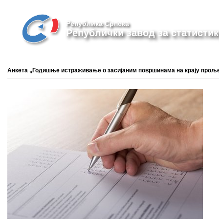
Република Српска
Републички завод за статистик
Анкета „Годишње истраживање o засијаним површинама на крају прољет