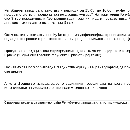
Републички завод за статистику у периоду од 23.05. до 10.06. текуће
прољетне сјетве и процјена приноса раних култура". На територији Репуб
око 3 360 породичних и 420 газдинстава правних лица и предузетника.
ангажованих овлаштених анкетара Завода.
Овом статистичком активношћу ће се, према дефиницијама прописаним в
подаци о површини кориштеног пољопривредног земљишта, оствареној сје
Прикупљени подаци о пољопривредним газдинствима су повјерљиви и корис
Српске ("Службени гласник Републике Српске", број 85/03).
Позивамо сва пољопривредна газдинства која су изабрана узорком, да пр
ове анкете.
Анкета „Годишње истраживање o засијаним површинама на крају про
истраживање на узорку које се проводи у годишњој динамици.
Страница преузета са званичног сајта Републичког завода за статистику - www.rzs.r