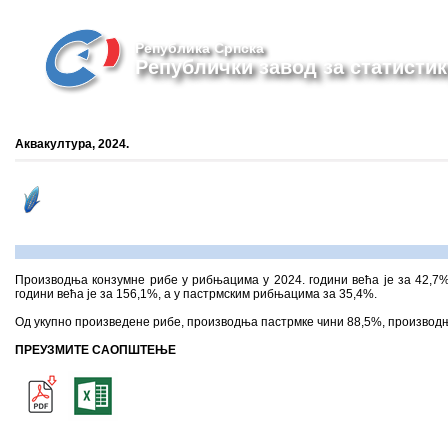
Република Српска
Републички завод за статистик
Аквакултура, 2024.
Производња конзумне рибе у рибњацима у 2024. години већа је за 42,7
години већа је за 156,1%, а у пастрмским рибњацима за 35,4%.
Oд укупно произведене рибе, производња пастрмке чини 88,5%, производ
ПРЕУЗМИТЕ САОПШТЕЊЕ