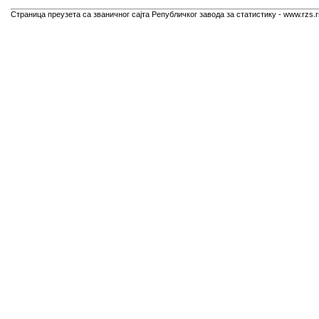
Страница преузета са званичног сајта Републичког завода за статистику - www.rzs.r