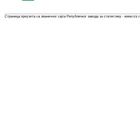
Страница преузета са званичног сајта Републичког завода за статистику - www.rzs.r