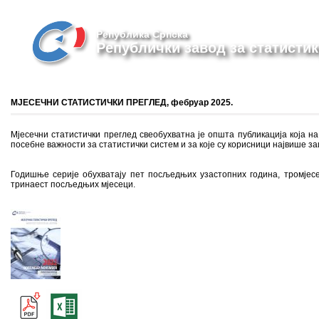
Република Српска
Републички завод за статистик
МЈЕСЕЧНИ СТАТИСТИЧКИ ПРЕГЛЕД, фебруар 2025.
Мјесечни статистички преглед свеобухватна је општа публикација која на 
посебне важности за статистички систем и за које су корисници највише з
Годишње серије обухватају пет посљедњих узастопних година, тромјесе
тринаест посљедњих мјесеци.