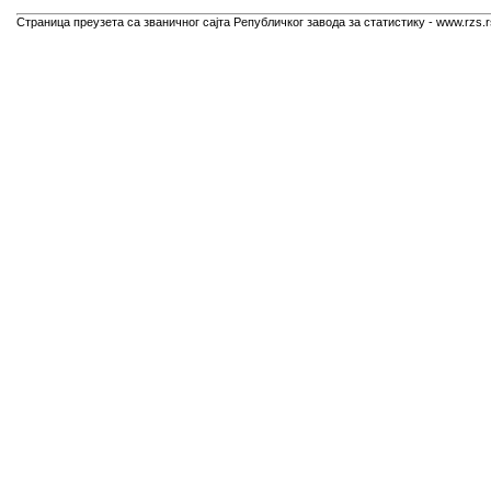
Страница преузета са званичног сајта Републичког завода за статистику - www.rzs.r