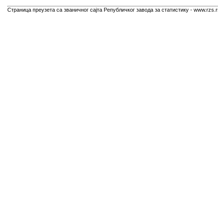
Страница преузета са званичног сајта Републичког завода за статистику - www.rzs.r