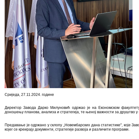
Сриједа, 27.11.2024. године
Директор Завода Дарко Милуновић одржао је на Економском факултету
доношењу планова, анализа и стратегија, те њеној важности за друштво у 
Предавање је одржано у склопу „Новембарских дана статистике", које Заво
којег се креирају документи, стратегије развоја и различити програми.