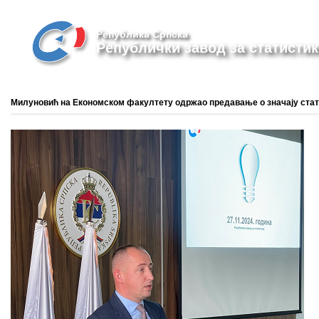
Република Српска
Републички завод за статистик
Милуновић на Економском факултету одржао предавање о значају ста