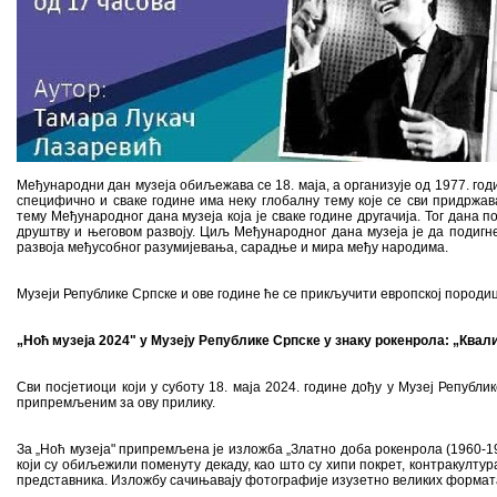
Међународни дан музеја обиљежава се 18. маја, а организује од 1977. го
специфично и сваке године има неку глобалну тему које се сви придржава
тему Међународног дана музеја која је сваке године другачија. Тог дана п
друштву и његовом развоју. Циљ Међународног дана музеја је да подигне
развоја међусобног разумијевања, сарадње и мира међу народима.
Музеји Републике Српске и ове године ће се прикључити европској породи
„Ноћ музеја 2024" у Музеју Републике Српске у знаку рокенрола: „Квал
Сви посјетиоци који у суботу 18. маја 2024. године дођу у Музеј Републ
припремљеним за ову прилику.
За „Ноћ музеја" припремљена је изложба „Златно доба рокенрола (1960-1
који су обиљежили поменуту декаду, као што су хипи покрет, контракулту
представника. Изложбу сачињавају фотографије изузетно великих формат