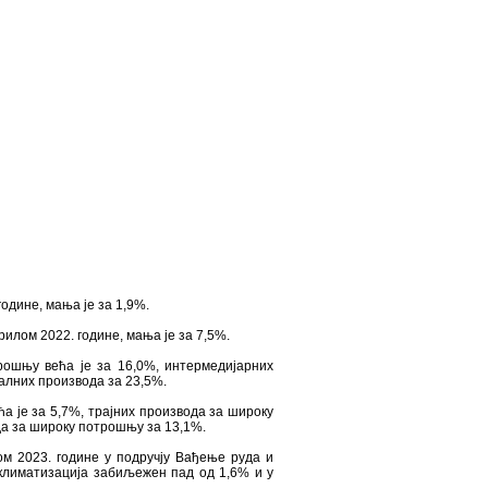
одине, мања је за 1,9%.
илом 2022. године, мања је за 7,5%.
рошњу већа је за 16,0%, интермедијарних
алних производа за 23,5%.
а је за 5,7%, трајних производа за широку
да за широку потрошњу за 13,1%.
м 2023. године у подручју Вађењe руда и
 климатизацијa забиљежен пад од 1,6% и у