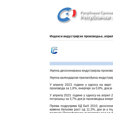
Република Српска
Републички з
Индекси индустријске производње, април
Укупна десезонирана индустријска производ
Укупна календарски прилагођена индустријс
У априлу 2023. године у односу на март
производа за 1,6%, енергије за 0,8%, док
У априлу 2023. године у односу на април 
потрошњу за 3,7% док је производња енерг
Према подручјима КД БиХ 2010, десезони
камена биљежи раст од 11,3%, док је у п