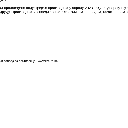
,4%.
и прилагођена индустријска производња у априлу 2023. године у поређењу 
ручју Производњa и снабдијевањe електричном енергијом, гасом, паром и
г завода за статистику - www.rzs.rs.ba