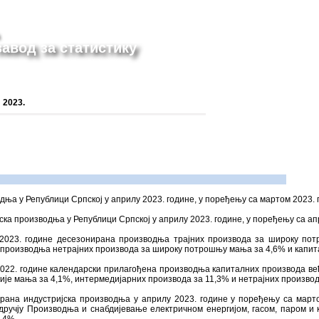
авод за статистику
 2023.
ња у Републици Српској у априлу 2023. године, у поређењу са мартом 2023. г
ка производња у Републици Српској у априлу 2023. године, у поређењу са апр
 2023. године десезонирана производња трајних производа за широку пот
 је производња нетрајних производа за широку потрошњу мања за 4,6% и капит
2022. године календарски прилагођена производња капиталних производа већ
ије мања за 4,1%, интермедијарних производа за 11,3% и нетрајних произво
рана индустријска производња у априлу 2023. године у поређењу са марто
одручју Производњa и снабдијевањe електричном енергијом, гасом, паром и