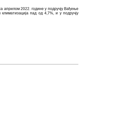
са априлом 2022. године у подручју Вађењe
 климатизацијa пад од 4,7%, и у подручју