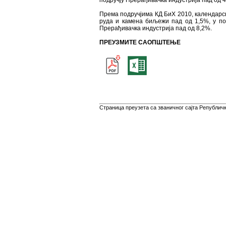
подручју Прерађивачкa индустрија пад од 4
Према подручјима КД БиХ 2010, календарск
руда и камена биљежи пад од 1,5%, у под
Прерађивачкa индустријa пад од 8,2%.
ПРЕУЗМИТЕ САОПШТЕЊЕ
Страница преузета са званичног сајта Републичко