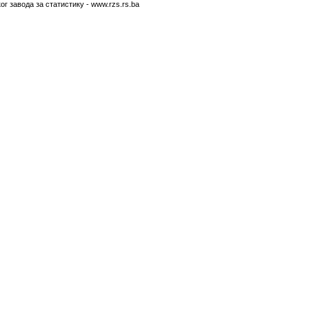
г завода за статистику - www.rzs.rs.ba