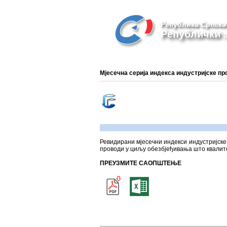
Република Српска
Републички з
Мјесечна серија индекса индустријске пр
Ревидирани мјесечни индекси индустријске 
проводи у циљу обезбјеђивања што квалите
ПРЕУЗМИТЕ САОПШТЕЊЕ