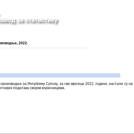
авод за статистику
оизводње, 2022.
производње за Републику Српску, за све мјесеце 2022. године, настали су на
тнијих података својим корисницима.