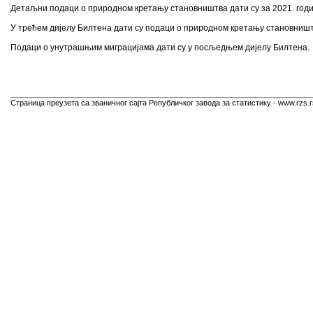
Детаљни подаци о природном кретању становништва дати су за 2021. годин
У трећем дијелу Билтена дати су подаци о природном кретању становниш
Подаци о унутрашњим миграцијама дати су у посљедњем дијелу Билтена.
Страница преузета са званичног сајта Републичког завода за статистику - www.rzs.r