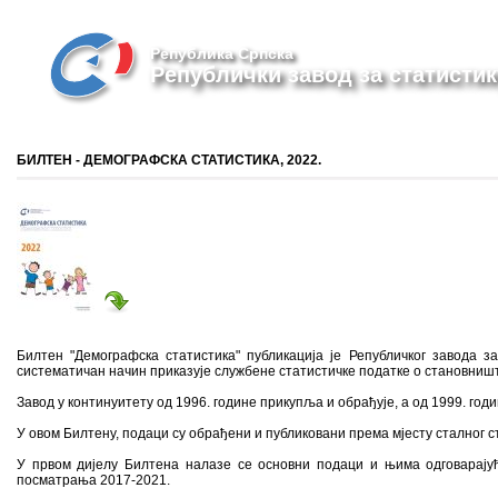
Република Српска
Републички завод за статистик
БИЛТЕН - ДЕМОГРАФСКА СТАТИСТИКА, 2022.
Билтен "Демографска статистика" публикација је Републичког завода за
систематичан начин приказује службене статистичке податке о становниш
Завод у континуитету од 1996. године прикупља и обрађује, а од 1999. год
У овом Билтену, подаци су обрађени и публиковани према мјесту сталног 
У првом дијелу Билтена налазе се основни подаци и њима одговарај
посматрања 2017-2021.