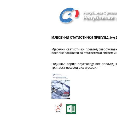
Република Српска
Републички з
МЈЕСЕЧНИ СТАТИСТИЧКИ ПРЕГЛЕД, јул 2
Мјесечни статистички преглед свеобухватна
посебне важности за статистички систем и 
Годишње серије обухватају пет посљедњих
тринаест посљедњих мјесеци.