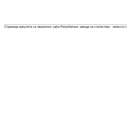
Страница преузета са званичног сајта Републичког завода за статистику - www.rzs.r