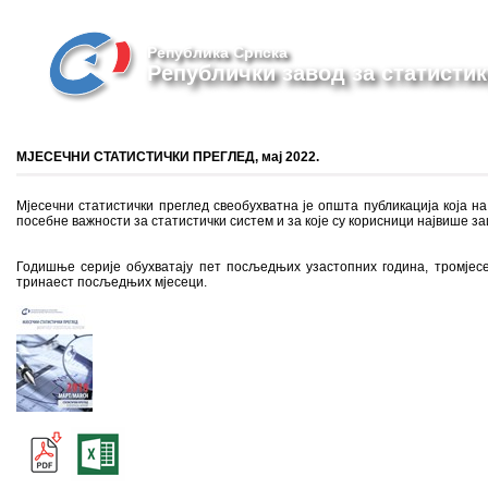
Република Српска
Републички завод за статистик
МЈЕСЕЧНИ СТАТИСТИЧКИ ПРЕГЛЕД, мај 2022.
Мјесечни статистички преглед свеобухватна је општа публикација која на 
посебне важности за статистички систем и за које су корисници највише з
Годишње серије обухватају пет посљедњих узастопних година, тромјесе
тринаест посљедњих мјесеци.