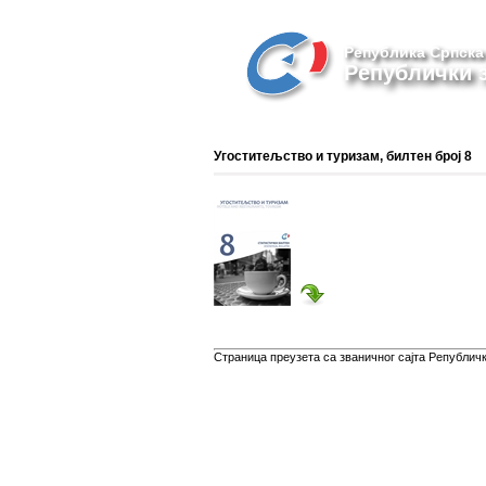
Република Српска
Републички з
Угоститељство и туризам, билтен број 8
Страница преузета са званичног сајта Републичко