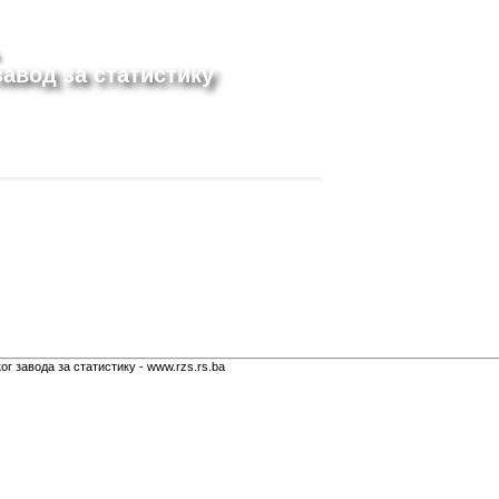
авод за статистику
г завода за статистику - www.rzs.rs.ba