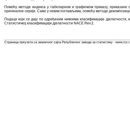
Помоћу методе индекса у табеларном и графичком приказу, приказане 
оригиналне серије. Само у неким поглављима, помоћу методе декомпозициј
Подаци који се дају по одређеним нивоима класификације дјелатности, 
Статистичкој класификацији дјелатности NACE Rev.2.
Страница преузета са званичног сајта Републичког завода за статистику - www.rzs.r