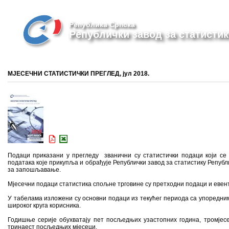
Република Српска
Републички завод за статистик
МЈЕСЕЧНИ СТАТИСТИЧКИ ПРЕГЛЕД, јул 2018.
Подаци приказани у прегледу званични су статистички подаци који се 
података које прикупља и обрађује Републички завод за статистику Републи
за запошљавање.
Мјесечни подаци статистика спољне трговине су претходни подаци и евент
У табелама изложени су основни подаци из текућег периода са упоредн
широког круга корисника.
Годишње серије обухватају пет посљедњих узастопних година, тромјесе
тринаест посљедњих мјесеци.