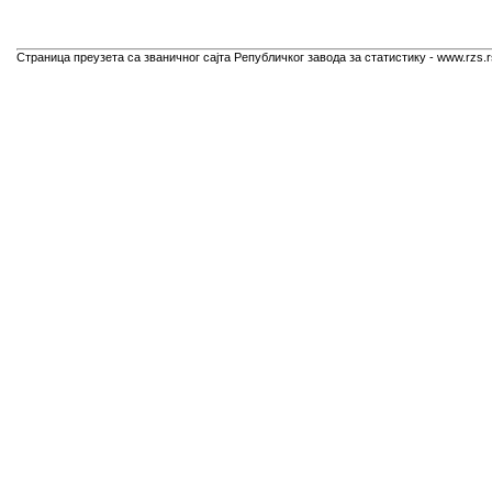
Страница преузета са званичног сајта Републичког завода за статистику - www.rzs.r