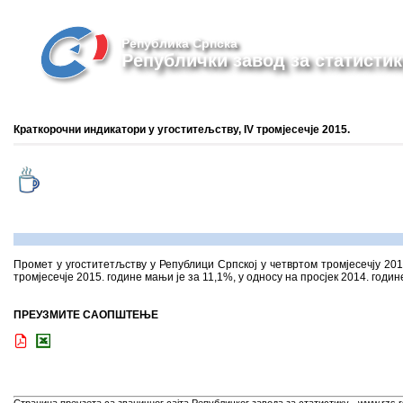
Република Српска
Републички завод за статистик
Краткорочни индикатори у угоститељству, IV тромјесечје 2015.
Промет у угоститетљству у Републици Српској у четвртом тромјесечју 201
тромјесечјe 2015. године мањи је за 11,1%, у односу на просјек 2014. године
ПРЕУЗМИТЕ САОПШТЕЊЕ