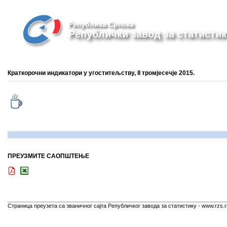
Република Српска
Републички завод за статистик
Краткорочни индикатори у угоститељству, II тромјесечје 2015.
ПРЕУЗМИТЕ САОПШТЕЊЕ
Страница преузета са званичног сајта Републичког завода за статистику - www.rzs.r