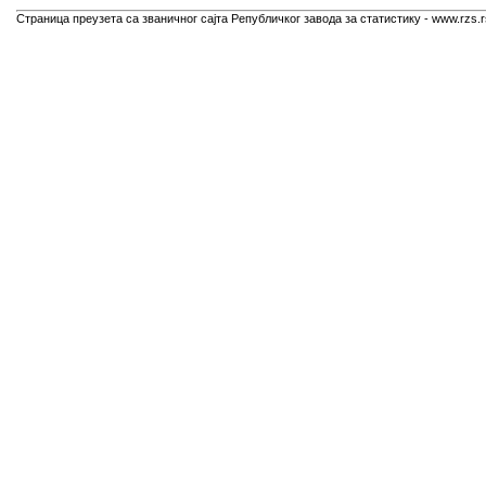
Страница преузета са званичног сајта Републичког завода за статистику - www.rzs.r