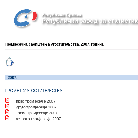
Република Српска
Републички завод за статистик
Тромјесечна саопштења угоститељства, 2007. година
2007
ПРОМЕТ У УГОСТИТЕЉСТ
прво тромјесечје
2007.
друго тромјесечје
2007.
треће тромјесечје
2007.
четврто тромјесечје
2007.