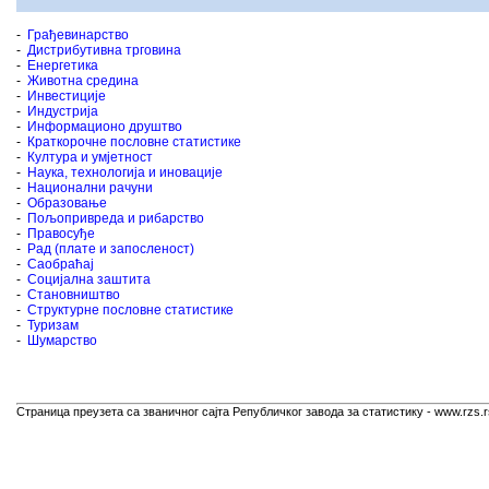
-
Грађевинарство
-
Дистрибутивна трговина
-
Енергетика
-
Животна средина
-
Инвестиције
-
Индустрија
-
Информационо друштво
-
Краткорочне пословне статистике
-
Култура и умјетност
-
Наука, технологија и иновације
-
Национални рачуни
-
Образовање
-
Пољопривреда и рибарство
-
Правосуђе
-
Рад (плате и запосленост)
-
Саобраћај
-
Социјална заштита
-
Становништво
-
Структурне пословне статистике
-
Туризам
-
Шумарство
Страница преузета са званичног сајта Републичког завода за статистику - www.rzs.r