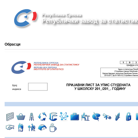
Република Српска
Републички завод за статистик
Обрасци