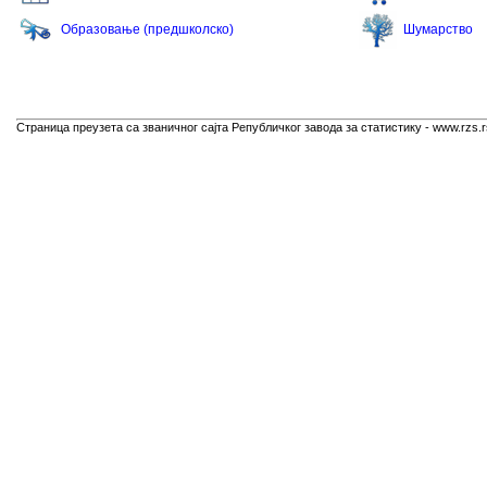
Образовање (предшколско)
Шумарство
Страница преузета са званичног сајта Републичког завода за статистику - www.rzs.r