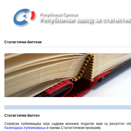
Република Српска
Републички завод за статистик
Статистички билтени
Статистички билтен
Серијска публикација која садржи коначне податке који су резултат о
Календара публиковања
и према Статистичком програму.