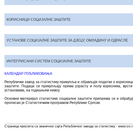
КОРИСНИЦИ СОЦИЈАЛНЕ ЗАШТИТЕ
УСТАНОВЕ СОЦИЈАЛНЕ ЗАШТИТЕ ЗА ДЈЕЦУ, ОМЛАДИНУ И ОДРАСЛЕ
ИНТЕГРИСАНИ СИСТЕМ СОЦИЈАЛНЕ ЗАШТИТЕ
КАЛЕНДАР ПУБЛИКОВАЊА
Републички завод за статистику прикупља и објављује податке о корисници
заштите. Подаци се прикупљају према узрасту и полу корисника, врсти
установама, на годишњем нивоу.
Основни материјал статистике социјалне заштите припрема се и обрађуј
прописан је Статистичким програмом Републике Српске.
Страница преузета са званичног сајта Републичког завода за статистику - www.rzs.r