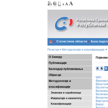
Република Српска
Републички з
Статистичке области
Базa подат
Почетак
>
Методологије и класификације
>
О Заводу
Појмови
Публикације
A
Б
В
Календар публиковања
Обрасци
WiFi
Вјероват
Методологије и
Вјештачк
класификације
Васпитне
Величин
Знакови и скраћенице
Величин
Визуелна
Извјештаји о квалитету
Виртуелн
Класификације
Вирус
Висока 