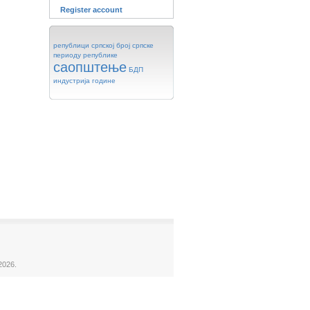
Register account
републици
српској
број
српске
периоду
републике
саопштење
БДП
индустрија
године
2026.