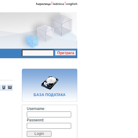
ћирилица
latinica
english
Џ
Ш
БАЗA ПОДАТАКА
Username:
Password: