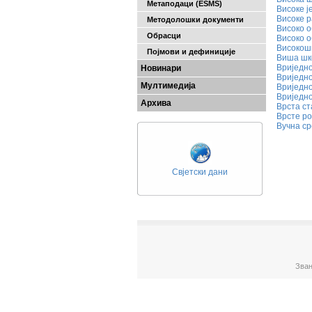
Метаподаци (ESMS)
Високе 
Високе 
Методолошки документи
Високо 
Обрасци
Високо 
Високош
Појмови и дефиниције
Виша шк
Вриједн
Новинари
Вриједн
Мултимедија
Вриједн
Вриједн
Архива
Врста ст
Врсте р
Вучна ср
Свјетски дани
Зван