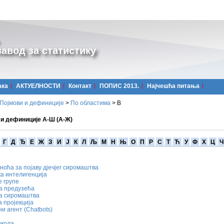
авод за статистику
ака
АКТУЕЛНОСТИ
Контакт
ПОПИС 2013.
Најчешћa питања
Појмови и дефиниције
>
По областима
>
В
 и дефиниције А-Ш (А-Ж)
Г
Д
Ђ
Е
Ж
З
И
Ј
К
Л
Љ
М
Н
Њ
О
П
Р
С
Т
Ћ
У
Ф
Х
Ц
Ч
ноћа за појаву дјечјег сиромаштва
а интелигенција
 групе
а предузећа
а сиромаштва
 пројекција
и агент (Chatbots)
школа