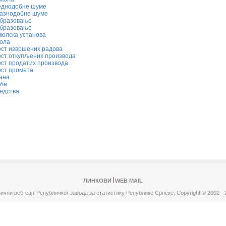
једнодобне шуме
разнодобне шуме
образовање
образовање
колска установа
ола
ост извршених радова
ост откупљених производа
ост продатих производа
ост промета
ана
обе
едства
ЛИНКОВИ
WEB MAIL
ични веб-сајт Републичког завода за статистику Републике Српске,
Copyright © 2002 - 